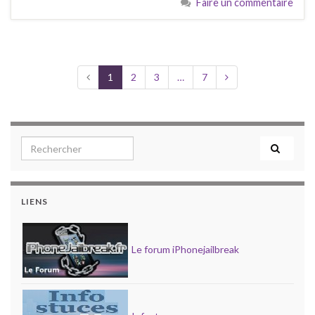
Faire un commentaire
1
2
3
…
7
Search for:
LIENS
Le forum iPhonejailbreak