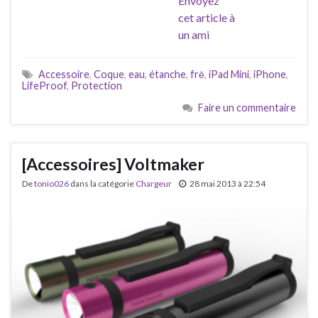
Envoyez
cet article à
un ami
Accessoire
,
Coque
,
eau
,
étanche
,
frē
,
iPad Mini
,
iPhone
,
LifeProof
,
Protection
Faire un commentaire
[Accessoires] Voltmaker
De
tonio026
dans la catégorie
Chargeur
28 mai 2013 à 22:54