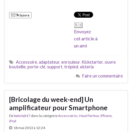
Suivre
Envoyez
cet article à
un ami
Accessoire
,
adaptateur
,
enrouleur
,
Kickstarter
,
ouvre
bouteille
,
porte-clé
,
support
,
trépied
,
xisteria
Faire un commentaire
[Bricolage du week-end] Un
amplificateur pour Smartphone
De
batistab17
dans la catégorie
Accessoires
,
Haut Parleur
,
iPhone
,
iPod
18 mai 2013 à 12:24