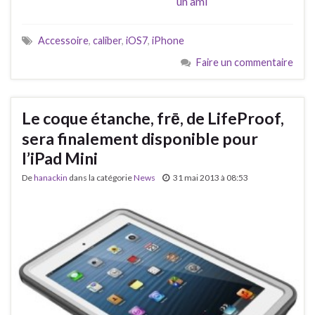
un ami
Accessoire
,
caliber
,
iOS7
,
iPhone
Faire un commentaire
Le coque étanche, frē, de LifeProof,
sera finalement disponible pour
l’iPad Mini
De
hanackin
dans la catégorie
News
31 mai 2013 à 08:53