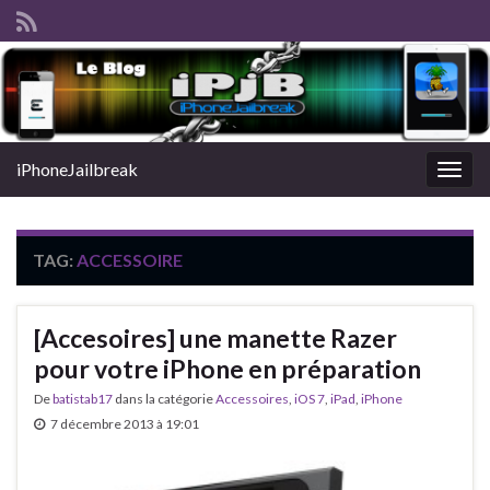
iPhoneJailbreak
Togg
navig
TAG:
ACCESSOIRE
[Accesoires] une manette Razer
pour votre iPhone en préparation
De
batistab17
dans la catégorie
Accessoires
,
iOS 7
,
iPad
,
iPhone
7 décembre 2013 à 19:01