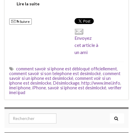
Lire la suite
Suivre
Envoyez
cet article à
un ami
comment savoir si iphone est débloqué officiellement
,
comment savoir si son telephone est desimlocké
,
comment
savoir si un iphone est desimlocké
,
comment voir si un
iphone est desimlocke
,
Désimlockage
,
http://www.imei.info
,
imei iphone
,
iPhone
,
savoir si iphone est desimlocké
,
verifier
imei ipad
Search for: