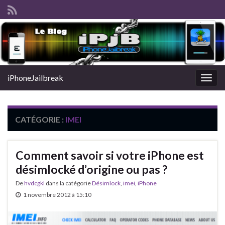
iPhoneJailbreak
Togg
navig
CATÉGORIE :
IMEI
Comment savoir si votre iPhone est
désimlocké d’origine ou pas ?
De
hvdcgkl
dans la catégorie
Désimlock
,
imei
,
iPhone
1 novembre 2012 à 15:10