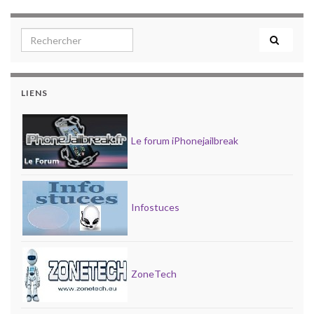
Search for:
LIENS
Le forum iPhonejailbreak
Infostuces
ZoneTech