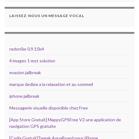
LAISSEZ-NOUS UN MESSAGE VOCAL
redsn0w 0.9.15b4
4 images 1 mot solution
evasion jailbreak
marque dediee a la relaxation et au sommeil
iphone jailbreak
Messagerie visuelle disponible chez Free
[App Store Gratuit] MappyGPSFree V2 une application de
navigation GPS gratuite
[Cydia Gratuit]Tweak AquaBoard pour iPhone