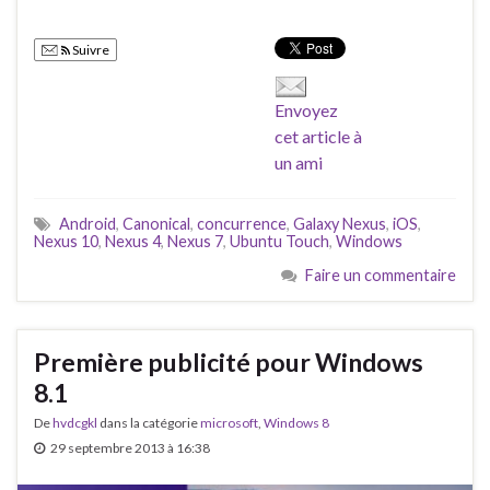
Suivre
Envoyez
cet article à
un ami
Android
,
Canonical
,
concurrence
,
Galaxy Nexus
,
iOS
,
Nexus 10
,
Nexus 4
,
Nexus 7
,
Ubuntu Touch
,
Windows
Faire un commentaire
Première publicité pour Windows
8.1
De
hvdcgkl
dans la catégorie
microsoft
,
Windows 8
29 septembre 2013 à 16:38