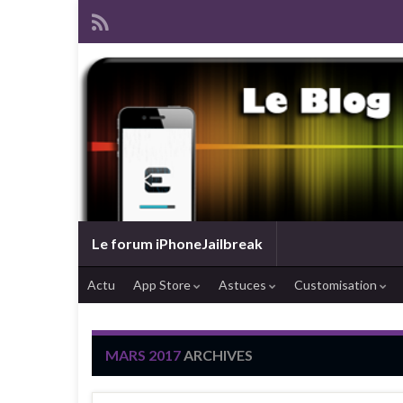
Le forum iPhoneJailbreak
Actu
App Store
Astuces
Customisation
MARS 2017
ARCHIVES