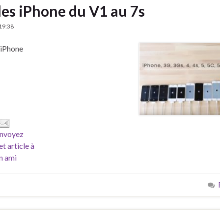
les iPhone du V1 au 7s
19:38
s iPhone
nvoyez
et article à
n ami