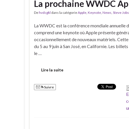
La prochaine WWDC Apple
De
hvdcgkl
dans la catégorie
Apple
,
Keynote
,
News
,
Steve Jobs
La WWDC est la conférence mondiale annuelle d
comprend une keynote où Apple présente générale
occasionnellement de nouveaux matériels. Cette 
du 5 au 9 juin à San José, en Californie. Les bille
le …
Lire la suite
Suivre
E
c
u