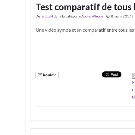
Test comparatif de tous 
De
hvdcgkl
dans la catégorie
Apple
,
iPhone
8 mars 2017 à 
Une vidéo sympa et un comparatif entre tous le
Suivre
E
c
u