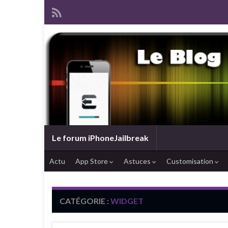
Le forum iPhoneJailbreak
Actu
App Store
Astuces
Customisation
CATÉGORIE :
WIDGET