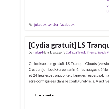
c
u
jukebox;twitter;facebook
[Cydia gratuit] LS Tranq
De
hvdcgkl
dans la catégorie
Cydia
,
Jailbreak
,
Thème
,
Tweak
,
W
Ce lockscreen gratuit, LS Tranquil Clouds (versio
C’est un joli LockScreen animé, les nuages ​​défil
et 24 heures, et supporte 5 langues (espagnol, fran
être configurées dans le configureMe.js. A activ
Lire la suite