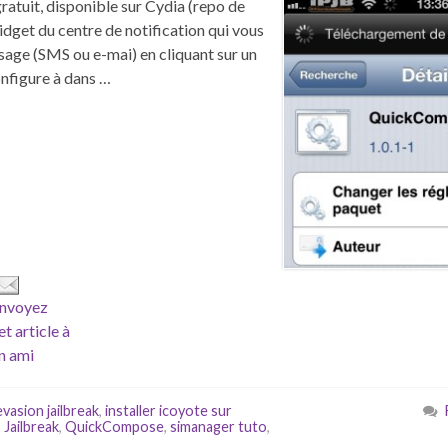
atuit, disponible sur Cydia (repo de
widget du centre de notification qui vous
ge (SMS ou e-mai) en cliquant sur un
onfigure à dans …
nvoyez
et article à
n ami
vasion jailbreak
,
installer icoyote sur
,
Jailbreak
,
QuickCompose
,
simanager tuto
,