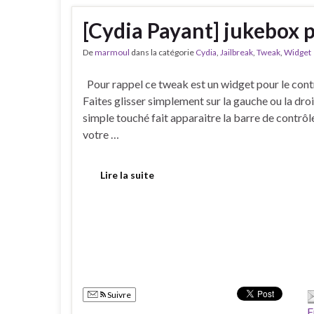
[Cydia Payant] jukebox p
De
marmoul
dans la catégorie
Cydia
,
Jailbreak
,
Tweak
,
Widget
Pour rappel ce tweak est un widget pour le contr
Faites glisser simplement sur la gauche ou la droi
simple touché fait apparaitre la barre de contrôl
votre …
Lire la suite
Suivre
E