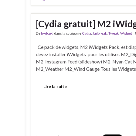
[Cydia gratuit] M2 iWid
De
hvdcgkl
dans la catégorie
Cydia
,
Jailbreak
,
Tweak
,
Widget
Ce pack de widgets, M2 iWidgets Pack, est disp
devez installer iWidgets pour les utiliser. M
M2_Instagram Feed (slideshow) M2_Nyan Cat M
M2_Weather M2_Wind Gauge Tous les Widgets sont
Lire la suite