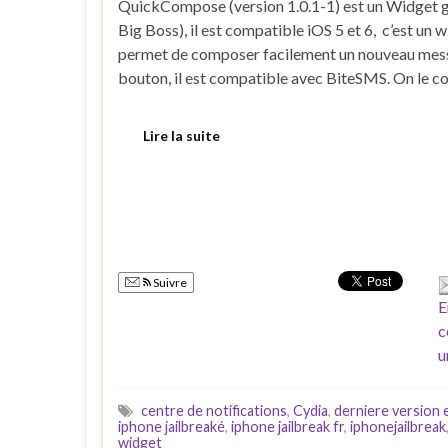
QuickCompose (version 1.0.1-1) est un Widget gr
Big Boss), il est compatible iOS 5 et 6, c’est un 
permet de composer facilement un nouveau messa
bouton, il est compatible avec BiteSMS. On le c
Lire la suite
Suivre
E
c
u
centre de notifications
,
Cydia
,
derniere version e
iphone jailbreaké
,
iphone jailbreak fr
,
iphonejailbreak
widget