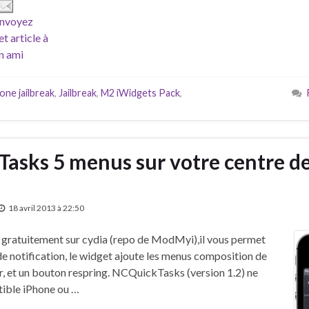
nvoyez
et article à
n ami
one jailbreak
,
Jailbreak
,
M2 iWidgets Pack
,
Tasks 5 menus sur votre centre d
18 avril 2013 à 22:50
 gratuitement sur cydia (repo de ModMyi),il vous permet
 de notification, le widget ajoute les menus composition de
, et un bouton respring. NCQuickTasks (version 1.2) ne
tible iPhone ou …