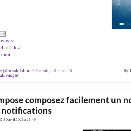
nvoyez
et article à
n ami
e jailbreak
,
iphonejailbreak
,
Jailbreak
,
LS
ak
,
widget
ompose composez facilement un 
 notifications
30 avril 2013 à 13:49