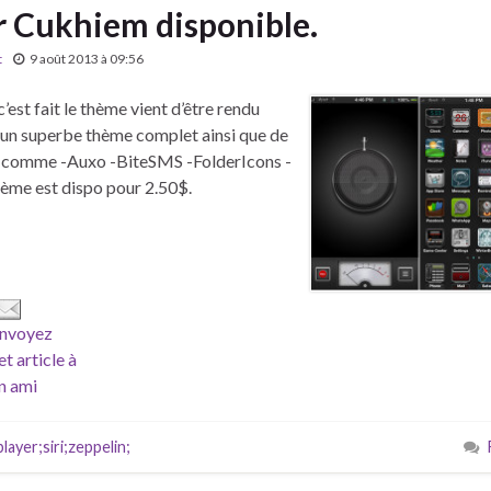
ar Cukhiem disponible.
t
9 août 2013 à 09:56
’est fait le thème vient d’être rendu
z un superbe thème complet ainsi que de
s comme -Auxo -BiteSMS -FolderIcons -
hème est dispo pour 2.50$.
nvoyez
et article à
n ami
ayer;siri;zeppelin;