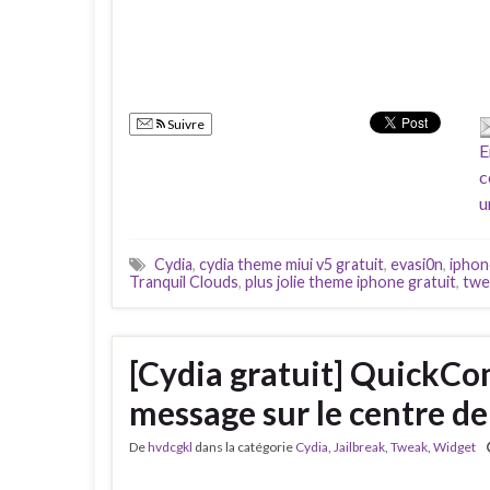
Suivre
E
c
u
Cydia
,
cydia theme miui v5 gratuit
,
evasi0n
,
iphon
Tranquil Clouds
,
plus jolie theme iphone gratuit
,
twe
[Cydia gratuit] QuickC
message sur le centre de
De
hvdcgkl
dans la catégorie
Cydia
,
Jailbreak
,
Tweak
,
Widget