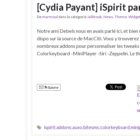
[Cydia Payant] iSpirit p
De
marmoul
dans la catégorie
Jailbreak
,
News
,
Thème
,
Widge
Notre ami Debels nous en avais parlé ici, et bien c
dispo sur la source de MacCiti. Vous y trouvere
nombreux addons pour personnaliser les tweak
Colorkeyboard -MiniPlayer -Siri -Zeppelin. Le t
Suivre
E
c
u
ispirit;addons;auxo;bitesms;colorkeyboard;minipl