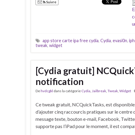
Suivre
E
c
u
app store carte ipa free cydia
,
Cydia
,
evasi0n
,
iph
tweak
,
widget
[Cydia gratuit] NCQuick
notification
De
hvdcgkl
dans la catégorie
Cydia
,
Jailbreak
,
Tweak
,
Widget
Ce tweak gratuit, NCQuickTasks, est disponible
d’ajouter cinq raccourcis pratiques sur le centre
message texte, bouton e-mail, Facebook, Twitter
supporte pas l’iPad pour le moment, il est compa