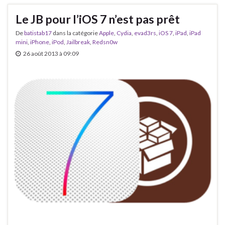
Le JB pour l’iOS 7 n’est pas prêt
De
batistab17
dans la catégorie
Apple
,
Cydia
,
evad3rs
,
iOS 7
,
iPad
,
iPad
mini
,
iPhone
,
iPod
,
Jailbreak
,
Redsn0w
26 août 2013 à 09:09