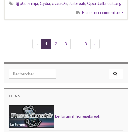
@p0sixninja
,
Cydia
,
evasiOn
,
Jailbreak
,
OpenJailbreak.org
Faire un commentaire
1
2
3
…
8
Search for:
LIENS
Le forum iPhonejailbreak