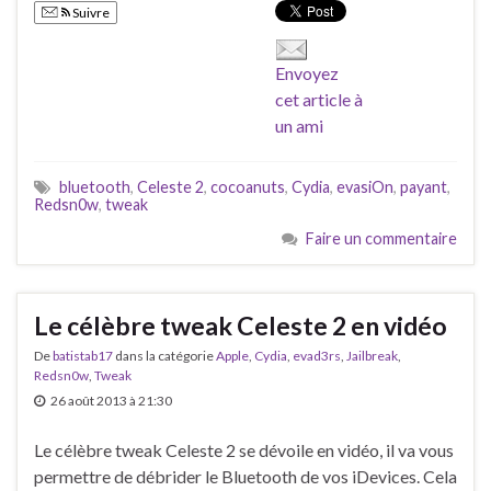
Suivre
Envoyez
cet article à
un ami
bluetooth
,
Celeste 2
,
cocoanuts
,
Cydia
,
evasiOn
,
payant
,
Redsn0w
,
tweak
Faire un commentaire
Le célèbre tweak Celeste 2 en vidéo
De
batistab17
dans la catégorie
Apple
,
Cydia
,
evad3rs
,
Jailbreak
,
Redsn0w
,
Tweak
26 août 2013 à 21:30
Le célèbre tweak Celeste 2 se dévoile en vidéo, il va vous
permettre de débrider le Bluetooth de vos iDevices. Cela