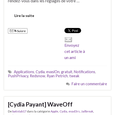
rendez-vous dans les réglages de votre …
Lire la suite
Suivre
Envoyez
cet article à
un ami
Applications
,
Cydia
,
evasiOn
,
gratuit
,
Notifications
,
PushPrivacy
,
Redsnow
,
Ryan Petrich
,
tweak
Faire un commentaire
[Cydia Payant] WaveOff
De
batistab17
dans la catégorie
Apple
,
Cydia
,
evad3rs
,
Jailbreak
,