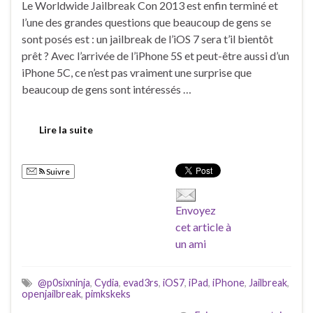
Le Worldwide Jailbreak Con 2013 est enfin terminé et
l’une des grandes questions que beaucoup de gens se
sont posés est : un jailbreak de l’iOS 7 sera t’il bientôt
prêt ? Avec l’arrivée de l’iPhone 5S et peut-être aussi d’un
iPhone 5C, ce n’est pas vraiment une surprise que
beaucoup de gens sont intéressés …
Lire la suite
Suivre
Envoyez
cet article à
un ami
@p0sixninja
,
Cydia
,
evad3rs
,
iOS7
,
iPad
,
iPhone
,
Jailbreak
,
openjailbreak
,
pimkskeks