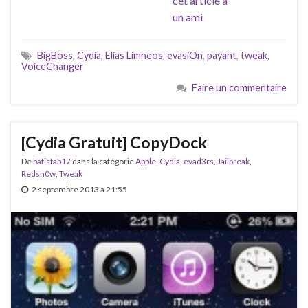
cet article à
un ami
BigBoss
,
Cydia
,
Elias Limneos
,
evasiOn
,
payant
,
tweak
,
VoiceChanger
Faire un commentaire
[Cydia Gratuit] CopyDock
De
batistab17
dans la catégorie
Apple
,
Cydia
,
evad3rs
,
Jailbreak
,
Redsn0w
,
Tweak
2 septembre 2013 à 21:55