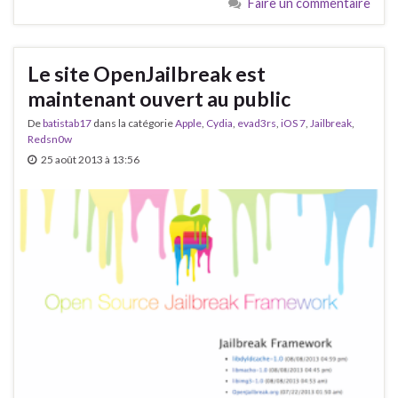
Faire un commentaire
Le site OpenJailbreak est
maintenant ouvert au public
De
batistab17
dans la catégorie
Apple
,
Cydia
,
evad3rs
,
iOS 7
,
Jailbreak
,
Redsn0w
25 août 2013 à 13:56