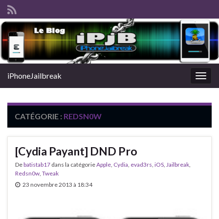
iPhoneJailbreak
Togg
navig
CATÉGORIE :
REDSN0W
[Cydia Payant] DND Pro
De
batistab17
dans la catégorie
Apple
,
Cydia
,
evad3rs
,
iOS
,
Jailbreak
,
Redsn0w
,
Tweak
23 novembre 2013 à 18:34