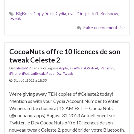
BigBoss
,
CopyDock
,
Cydia
,
evasiOn
,
gratuit
,
Redsnow
,
tweak
Faire un commentaire
CocoaNuts offre 10 licences de son
tweak Celeste 2
De
batistab17
dans la catégorie
Apple
,
evad3rs
,
iOS
,
iPad
,
iPad mini
,
iPhone
,
iPod
,
Jailbreak
,
Redsn0w
,
Tweak
31 août 2013 à 18:33
We're giving away TEN copies of #Celeste2 today!
Mention us with your Cydia Account Number to enter.
Winners to be chosen at 12 AM EST. — CocoaNuts
(@cocoanutapps) August 31, 2013 Actuellement sur
Twitter, le Dev CocoaNuts offre 10 licences de son
nouveau tweak Celeste 2, pour débrider votre Bluetooth.