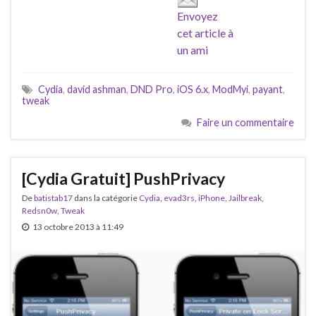
Envoyez
cet article à
un ami
Cydia
,
david ashman
,
DND Pro
,
iOS 6.x
,
ModMyi
,
payant
,
tweak
Faire un commentaire
[Cydia Gratuit] PushPrivacy
De
batistab17
dans la catégorie
Cydia
,
evad3rs
,
iPhone
,
Jailbreak
,
Redsn0w
,
Tweak
13 octobre 2013 à 11:49