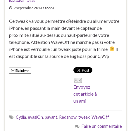
Redsn0w
,
Tweak
9 septembre 2013 à 09:23
Ce tweak va vous permettre d’éteindre ou allumer votre
iPhone, en passant la main devant le capteur de
proximité situé au-dessus du haut-parleur de votre
téléphone. Attention WaveOff ne marche pas si votre
iPhone est verrouillé ; un tweak juste pour la frime
Il
est disponible sur la source de BigBoss pour 0,99$
Suivre
Envoyez
cet article à
un ami
Cydia
,
evasiOn
,
payant
,
Redsnow
,
tweak
,
WaveOff
Faire un commentaire