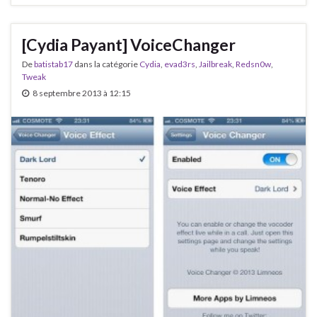
[Cydia Payant] VoiceChanger
De
batistab17
dans la catégorie
Cydia
,
evad3rs
,
Jailbreak
,
Redsn0w
,
Tweak
8 septembre 2013 à 12:15