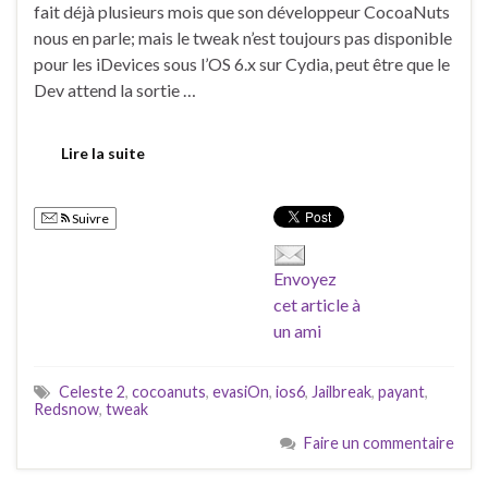
fait déjà plusieurs mois que son développeur CocoaNuts
nous en parle; mais le tweak n’est toujours pas disponible
pour les iDevices sous l’OS 6.x sur Cydia, peut être que le
Dev attend la sortie …
Lire la suite
Suivre
Envoyez
cet article à
un ami
Celeste 2
,
cocoanuts
,
evasiOn
,
ios6
,
Jailbreak
,
payant
,
Redsnow
,
tweak
Faire un commentaire