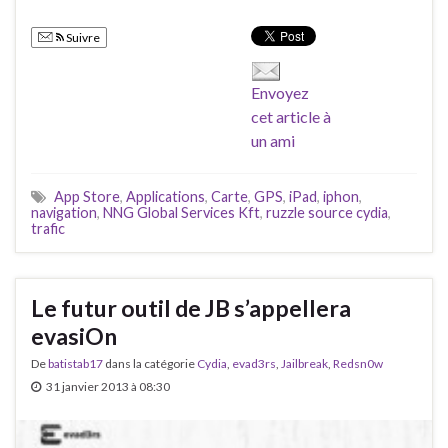
Suivre
Envoyez
cet article à
un ami
App Store
,
Applications
,
Carte
,
GPS
,
iPad
,
iphon
,
navigation
,
NNG Global Services Kft
,
ruzzle source cydia
,
trafic
Le futur outil de JB s’appellera
evasiOn
De
batistab17
dans la catégorie
Cydia
,
evad3rs
,
Jailbreak
,
Redsn0w
31 janvier 2013 à 08:30