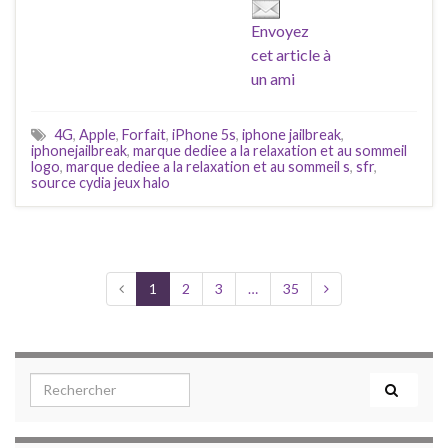
Envoyez
cet article à
un ami
4G
,
Apple
,
Forfait
,
iPhone 5s
,
iphone jailbreak
,
iphonejailbreak
,
marque dediee a la relaxation et au sommeil
logo
,
marque dediee a la relaxation et au sommeil s
,
sfr
,
source cydia jeux halo
1
2
3
…
35
Search for: