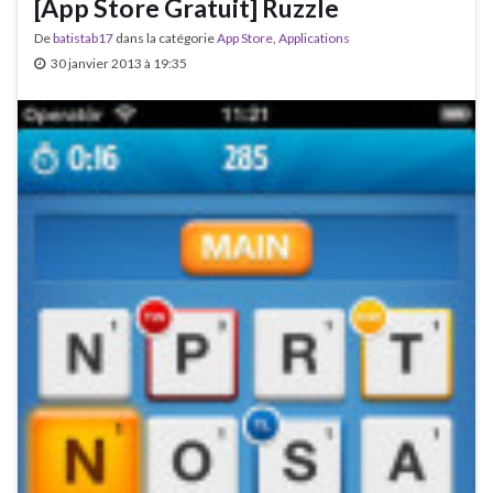
[App Store Gratuit] Ruzzle
De
batistab17
dans la catégorie
App Store
,
Applications
30 janvier 2013 à 19:35