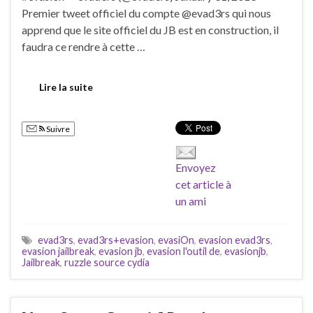
Premier tweet officiel du compte @evad3rs qui nous
apprend que le site officiel du JB est en construction, il
faudra ce rendre à cette …
Lire la suite
Suivre
Envoyez
cet article à
un ami
evad3rs
,
evad3rs+evasion
,
evasiOn
,
evasion evad3rs
,
evasion jailbreak
,
evasion jb
,
evasion l'outil de
,
evasionjb
,
Jailbreak
,
ruzzle source cydia