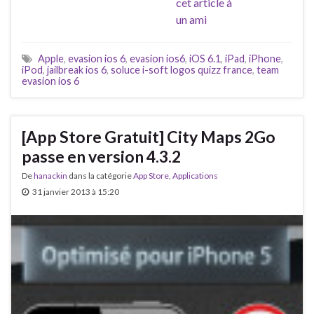
cet article à
un ami
Apple
,
evasion ios 6
,
evasion ios6
,
iOS 6.1
,
iPad
,
iPhone
,
iPod
,
jailbreak ios 6
,
soluce i-soft logos quizz france
,
team
evasion ios 6
[App Store Gratuit] City Maps 2Go
passe en version 4.3.2
De
hanackin
dans la catégorie
App Store
,
Applications
31 janvier 2013 à 15:20