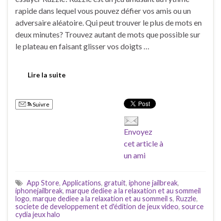
rapide dans lequel vous pouvez défier vos amis ou un
adversaire aléatoire. Qui peut trouver le plus de mots en
deux minutes? Trouvez autant de mots que possible sur
le plateau en faisant glisser vos doigts …
Lire la suite
Suivre
Envoyez
cet article à
un ami
App Store
,
Applications
,
gratuit
,
iphone jailbreak
,
iphonejailbreak
,
marque dediee a la relaxation et au sommeil
logo
,
marque dediee a la relaxation et au sommeil s
,
Ruzzle
,
societe de developpement et d'édition de jeux video
,
source
cydia jeux halo