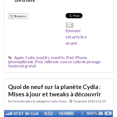
Lire la suite
Suivre
Envoyez
cet article à
un ami
Apple
,
Cydia
,
evad3rs
,
evasiOn
,
iPad
,
iPhone
,
iphonejailbreak
,
iPod
,
Jailbreak
,
source cydia de piratage
facebook gratuit
Quoi de neuf sur la planète Cydia :
Mises à jour et tweaks à découvrir
De
hanackin
dans la catégorie
Cydia
,
News
31 janvier 2013 à 12:29