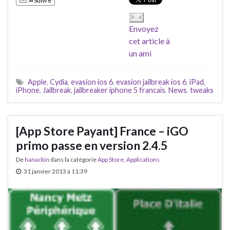
Suivre
Envoyez
cet article à
un ami
Apple
,
Cydia
,
evasion ios 6
,
evasion jailbreak ios 6
,
iPad
,
iPhone
,
Jailbreak
,
jailbreaker iphone 5 francais
,
News
,
tweaks
[App Store Payant] France – iGO
primo passe en version 2.4.5
De
hanackin
dans la catégorie
App Store
,
Applications
31 janvier 2013 à 11:39