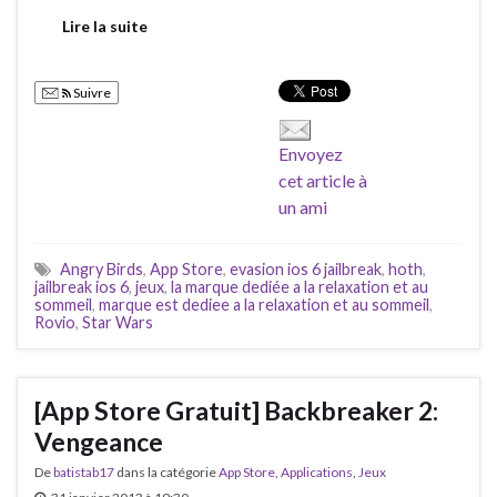
Lire la suite
Suivre
Envoyez
cet article à
un ami
Angry Birds
,
App Store
,
evasion ios 6 jailbreak
,
hoth
,
jailbreak ios 6
,
jeux
,
la marque dediée a la relaxation et au
sommeil
,
marque est dediee a la relaxation et au sommeil
,
Rovio
,
Star Wars
[App Store Gratuit] Backbreaker 2:
Vengeance
De
batistab17
dans la catégorie
App Store
,
Applications
,
Jeux