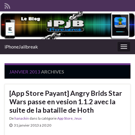
iPhoneJailbreak
Togg
navig
JANVIER 2013
ARCHIVES
[App Store Payant] Angry Brids Star
Wars passe en vesion 1.1.2 avec la
suite de la bataille de Hoth
De
hanackin
dans la catégorie
App Store
,
Jeux
31 janvier 2013 à 20:20