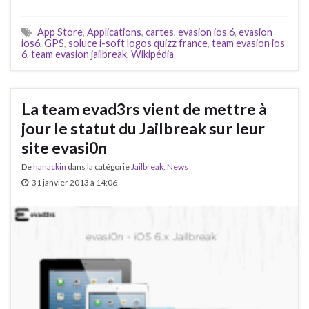
App Store
,
Applications
,
cartes
,
evasion ios 6
,
evasion
ios6
,
GPS
,
soluce i-soft logos quizz france
,
team evasion ios
6
,
team evasion jailbreak
,
Wikipédia
La team evad3rs vient de mettre à
jour le statut du Jailbreak sur leur
site evasi0n
De
hanackin
dans la catégorie
Jailbreak
,
News
31 janvier 2013 à 14:06