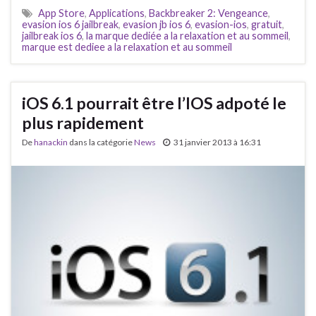
App Store
,
Applications
,
Backbreaker 2: Vengeance
,
evasion ios 6 jailbreak
,
evasion jb ios 6
,
evasion-ios
,
gratuit
,
jailbreak ios 6
,
la marque dediée a la relaxation et au sommeil
,
marque est dediee a la relaxation et au sommeil
iOS 6.1 pourrait être l’IOS adpoté le
plus rapidement
De
hanackin
dans la catégorie
News
31 janvier 2013 à 16:31