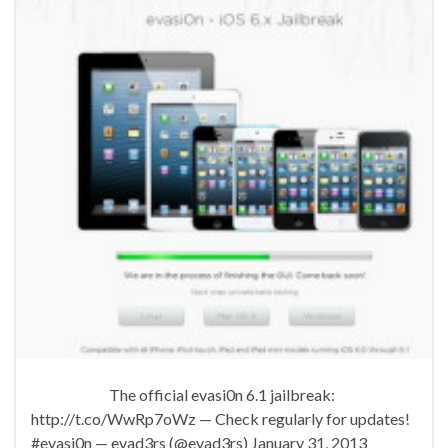
The official evasi0n 6.1 jailbreak:
http://t.co/WwRp7oWz — Check regularly for updates!
#evasi0n — evad3rs (@evad3rs) January 31, 2013